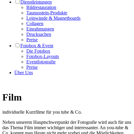
Dienstleistungen
Bildrestauration
Taunusstein-Produkte
Leinwände & Magnetboards
Collagen
Einrahmungen
Drucksachen
Preise
Fotobox & Event
Die Fotobox
Fotobox-Layouts
Eventfotografie
Preise
Über Uns
Film
individuelle Kurzfilme für you tube & Co.
Neben unserem Hauptschwerpunkt der Fotografie wird auch für uns
das Thema Film immer wichtiger und interessanter. An you-tube &
Co. kommt man Heute nicht mehr vorbei und die Möglichkeiten